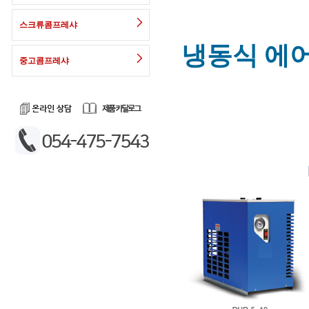
스크류콤프레샤
냉동식 에어
중고콤프레샤